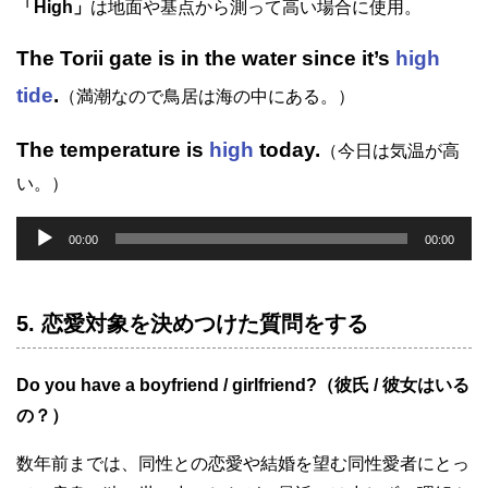
「High」
は地面や基点から測って高い場合に使用。
The Torii gate is in the water since it’s
high
tide
.
（満潮なので鳥居は海の中にある。）
The temperature is
high
today.
（今日は気温が高
い。）
音
00:00
00:00
声
プ
5. 恋愛対象を決めつけた質問をする
レ
ー
ヤ
Do you have a boyfriend / girlfriend?（彼氏 / 彼女はいる
ー
の？）
数年前までは、同性との恋愛や結婚を望む同性愛者にとっ