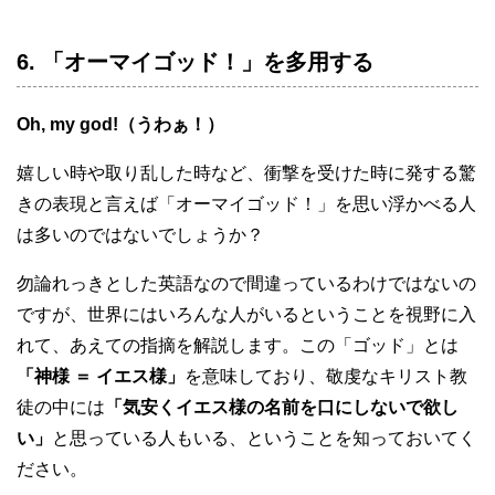
プ
6. 「オーマイゴッド！」を多用する
レ
ー
ヤ
Oh, my god!（うわぁ！）
ー
嬉しい時や取り乱した時など、衝撃を受けた時に発する驚
きの表現と言えば「オーマイゴッド！」を思い浮かべる人
は多いのではないでしょうか？
勿論れっきとした英語なので間違っているわけではないの
ですが、世界にはいろんな人がいるということを視野に入
れて、あえての指摘を解説します。この「ゴッド」とは
「神様 ＝ イエス様」
を意味しており、敬虔なキリスト教
徒の中には
「気安くイエス様の名前を口にしないで欲し
い」
と思っている人もいる、ということを知っておいてく
ださい。