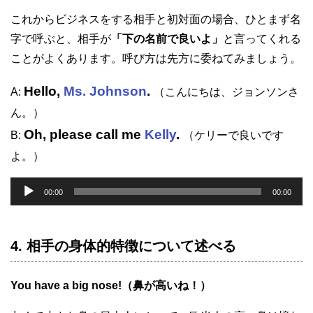
これからビジネスをする相手と初対面の場合、ひとまず名
字で呼ぶと、相手が
「下の名前で良いよ」
と言ってくれる
ことがよくあります。呼び方は先方に委ねてみましょう。
Hello,
Ms. Johnson
.
A:
（こんにちは、ジョンソンさ
ん。）
Oh, please call me
Kelly
.
B:
（ケリーで良いです
よ。）
音
00:00
00:00
声
プ
4. 相手の身体的特徴について述べる
レ
ー
ヤ
You have a big nose!（鼻が高いね！）
ー