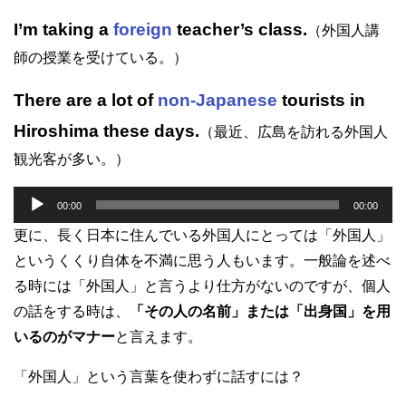
I’m taking a
foreign
teacher’s class.
（外国人講
師の授業を受けている。）
There are a lot of
non-Japanese
tourists in
Hiroshima these days.
（最近、広島を訪れる外国人
観光客が多い。）
音
00:00
00:00
声
更に、長く日本に住んでいる外国人にとっては「外国人」
プ
というくくり自体を不満に思う人もいます。一般論を述べ
レ
る時には「外国人」と言うより仕方がないのですが、個人
ー
の話をする時は、
「その人の名前」または「出身国」を用
ヤ
いるのがマナー
と言えます。
ー
「外国人」という言葉を使わずに話すには？