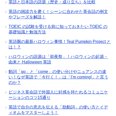
英語と日本語の語源（歴史・成り立ち）を比較
英語の雑談力を磨く！シーンに合わせた英会話の例文
やフレーズを解説！
TOEIC の試験を受ける前に知っておきたい TOEIC の
基礎知識と勉強方法
英語圏の最新ハロウィン事情！Teal Pumpkin Project と
は！？
ハロウィンの語源は「前夜祭」！ハロウィンの起源・
由来と Halloween 英語
動詞「go」と「come」の使い分けやニュアンスの違
い！なぜ英語で「今行く！」は「I’m coming!」と言う
のか？
ビジネス英会話で外国人に好感を持たれるコミュニケ
ーションのコツ15通り
英語で自分の意志を伝える「助動詞」の使い方とイデ
ィオムをマスターしよう！