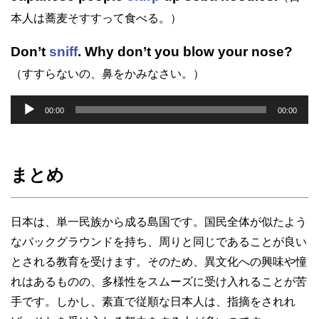
本人は蕎麦そすすって食べる。）
Don’t
sniff
. Why don’t you blow your nose?
（すすらないの、鼻をかみなさい。）
音
00:00
00:00
声
プ
レ
まとめ
ー
ヤ
日本は、単一民族から成る島国です。国民全体が似たよう
ー
なバックグラウンドを持ち、周りと同じであることが良い
とされる教育を受けます。そのため、異文化への興味や憧
れはあるものの、多様性をスムーズに受け入れることが苦
手です。しかし、素直で従順な日本人は、指摘をされれ