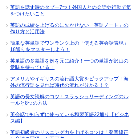
英語を話す時のタブー7つ！外国人との会話や行動で気
をつけたいこと
英語の成績を上げるのに欠かせない「英語ノート」の
作り方と活用法
簡単な英単語でワンランク上の「使える英会話表現」
18通りをマスターしよう！
英単語の多義語を例を元に紹介！一つの単語が沢山の
意味を持っている！
アメリカやイギリスの流行語大賞をピックアップ！海
外の流行語を見れば時代の流れが分かる！？
英語の長文読解のコツ！スラッシュリーディングのル
ールと8つの方法
英会話で知らずに使っている和製英語22通り【ビジネ
ス編】
英語初級者のリスニング力を上げるコツは「発音矯正