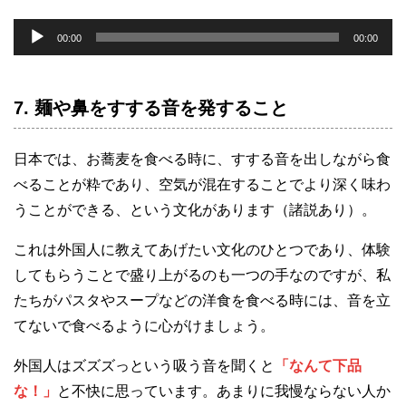
音
00:00
00:00
声
プ
7. 麺や鼻をすする音を発すること
レ
ー
ヤ
日本では、お蕎麦を食べる時に、すする音を出しながら食
ー
べることが粋であり、空気が混在することでより深く味わ
うことができる、という文化があります（諸説あり）。
これは外国人に教えてあげたい文化のひとつであり、体験
してもらうことで盛り上がるのも一つの手なのですが、私
たちがパスタやスープなどの洋食を食べる時には、音を立
てないで食べるように心がけましょう。
外国人はズズズっという吸う音を聞くと
「なんて下品
な！」
と不快に思っています。あまりに我慢ならない人か