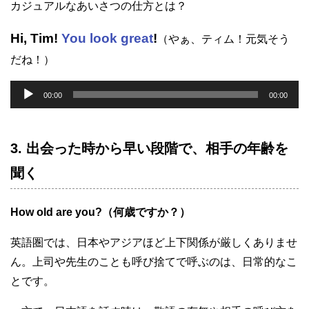
カジュアルなあいさつの仕方とは？
Hi, Tim!
You look great
!
（やぁ、ティム！元気そう
だね！）
音
00:00
00:00
声
プ
3. 出会った時から早い段階で、相手の年齢を
レ
ー
聞く
ヤ
ー
How old are you?（何歳ですか？）
英語圏では、日本やアジアほど上下関係が厳しくありませ
ん。上司や先生のことも呼び捨てで呼ぶのは、日常的なこ
とです。